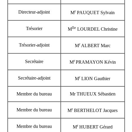
r
Directeur-adjoint
M
PAUQUET Sylvain
lle
Trésorier
M
LOURDEL Christine
r
Trésorier-adjoint
M
ALBERT Marc
r
Secrétaire
M
PRAMAYON Kévin
r
Secrétaire-adjoint
M
LION Gauthier
Membre du bureau
Mr THUEUX Sébastien
r
Membre du bureau
M
BERTHELOT Jacques
r
Membre du bureau
M
HUBERT Gérard