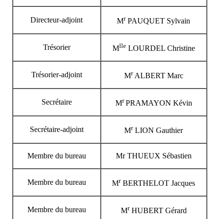
r
Directeur-adjoint
M
PAUQUET Sylvain
lle
Trésorier
M
LOURDEL Christine
r
Trésorier-adjoint
M
ALBERT Marc
r
Secrétaire
M
PRAMAYON Kévin
r
Secrétaire-adjoint
M
LION Gauthier
Membre du bureau
Mr THUEUX Sébastien
r
Membre du bureau
M
BERTHELOT Jacques
r
Membre du bureau
M
HUBERT Gérard