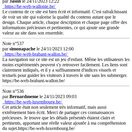
par
Jason
le 24/11/2023 12:22
https://be-web-wallonie.be/
Le contenu de ce site est bien écrit et informatif. C'est rafraîchissant
de voir un site qui valorise la qualité du contenu autant que le
design. Chaque article, chaque description et chaque page offre des
informations précieuses et pertinentes, ce qui ajoute une grande
valeur au site dans son ensemble.
Note n°537
par
simonapache
le 24/11/2023 12:00
https://be-web-brabant-wallon.be/
La navigation sur ce site est un jeu d'enfant. Même les utilisateurs les
moins expérimentés peuvent s'y retrouver facilement. Les liens sont
clairement indiqués, et il y a suffisamment d'indices visuels et
textuels pour guider les visiteurs à travers le site sans les submerger.
https://be-web-brabant-wallon.be/
Note n°536
par
Bernardmeme
le 24/11/2023 09:03
https://be-web-luxembourg.be/
Cet article était non seulement très informatif, mais aussi
extrêmement bien écrit. Merci de partager ces connaissances
précieuses. Je trouve que les détails présentés étaient clairs et
pertinents, apportant une réelle valeur ajoutée à ma compréhension
du sujet.https://be-web-luxembourg.be/