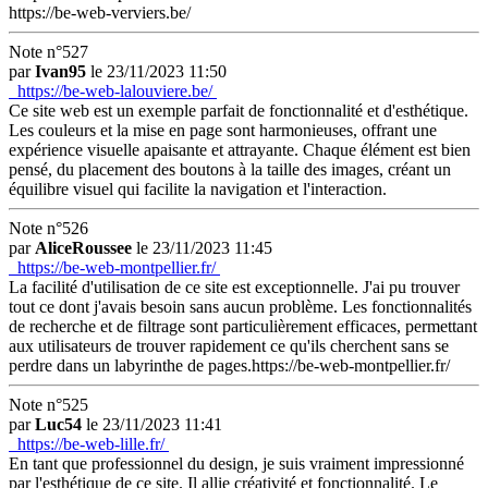
https://be-web-verviers.be/
Note n°527
par
Ivan95
le 23/11/2023 11:50
https://be-web-lalouviere.be/
Ce site web est un exemple parfait de fonctionnalité et d'esthétique.
Les couleurs et la mise en page sont harmonieuses, offrant une
expérience visuelle apaisante et attrayante. Chaque élément est bien
pensé, du placement des boutons à la taille des images, créant un
équilibre visuel qui facilite la navigation et l'interaction.
Note n°526
par
AliceRoussee
le 23/11/2023 11:45
https://be-web-montpellier.fr/
La facilité d'utilisation de ce site est exceptionnelle. J'ai pu trouver
tout ce dont j'avais besoin sans aucun problème. Les fonctionnalités
de recherche et de filtrage sont particulièrement efficaces, permettant
aux utilisateurs de trouver rapidement ce qu'ils cherchent sans se
perdre dans un labyrinthe de pages.https://be-web-montpellier.fr/
Note n°525
par
Luc54
le 23/11/2023 11:41
https://be-web-lille.fr/
En tant que professionnel du design, je suis vraiment impressionné
par l'esthétique de ce site. Il allie créativité et fonctionnalité. Le