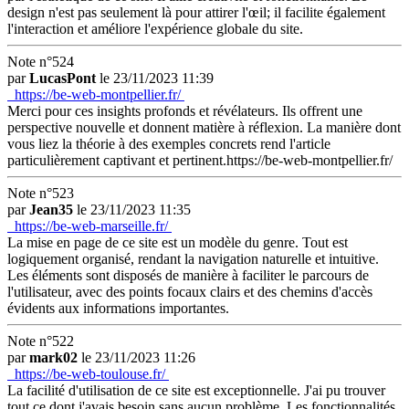
design n'est pas seulement là pour attirer l'œil; il facilite également
l'interaction et améliore l'expérience globale du site.
Note n°524
par
LucasPont
le 23/11/2023 11:39
https://be-web-montpellier.fr/
Merci pour ces insights profonds et révélateurs. Ils offrent une
perspective nouvelle et donnent matière à réflexion. La manière dont
vous liez la théorie à des exemples concrets rend l'article
particulièrement captivant et pertinent.https://be-web-montpellier.fr/
Note n°523
par
Jean35
le 23/11/2023 11:35
https://be-web-marseille.fr/
La mise en page de ce site est un modèle du genre. Tout est
logiquement organisé, rendant la navigation naturelle et intuitive.
Les éléments sont disposés de manière à faciliter le parcours de
l'utilisateur, avec des points focaux clairs et des chemins d'accès
évidents aux informations importantes.
Note n°522
par
mark02
le 23/11/2023 11:26
https://be-web-toulouse.fr/
La facilité d'utilisation de ce site est exceptionnelle. J'ai pu trouver
tout ce dont j'avais besoin sans aucun problème. Les fonctionnalités