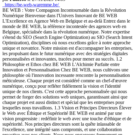
https://be-web-waremme.be/
BE WEB : Votre Compagnon Incontournable dans la Révolution
Numérique Bienvenue dans l'Univers Innovant de BE WEB
L'Excellence en Agence Web en Belgique et au-delà Entrez dans le
monde de BE WEB, la référence incontestée des agences web en
Belgique, spécialisée dans la révolution numérique. Notre expertise
s'étend du SEO (Search Engine Optimization) au SIO (Search Intent
Optimization), disciplines où nous excellons grâce à notre approche
unique et novatrice. Notre mission est d'accompagner les entreprises,
les propulsant dans le futur numérique avec des stratégies digitales
personnalisées et innovantes, tracées pour mener au succès. 1.2
Philosophie et Ethos chez BE WEB L'Alchimie Parfaite entre
Innovation et Personnalisation Chez BE WEB, nous cultivons une
philosophie où l'innovation incessante rencontre la personnalisation
méticuleuse. Chaque projet est considéré comme un chef-d'œuvre
numérique, conçu pour refléter fidèlement la vision et l'identité
unique de nos clients. C'est cette approche personnalisée qui nous
permet de forger des solutions web uniques, garantissant ainsi que
chaque projet est aussi distinct et spécial que les entreprises pour
lesquelles nous travaillons. 1.3 Vision et Principes Directeurs Élever
le Web avec Éthique et Supériorité BE WEB est animé par une
vision progressiste : redéfinir le web avec une touche d'éthique et de
supériorité. Nos principes directeurs sont la quête inlassable de
l'excellence, une intégrité sans compromis, et une collaboration
proactive avec nos clients. Nous nous engageons fermement en