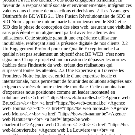
faveur de la responsabilité sociale et environnementale, intégrant ces
valeurs dans chacune de nos actions et décisions. 2. Les Avantages
Distinctifs de BE WEB 2.1 Une Fusion Révolutionnaire de SEO et
SIO Notre approche unique marie harmonieusement le SEO et le
SIO dès la phase de conception des sites web, assurant une visibilité
sans précédent et un alignement parfait avec les attentes des
utilisateurs. Cette stratégie garantit une expérience utilisateur
inoubliable, renforçant ainsi la présence digitale de nos clients. 2.2
Un Engagement Profond pour une Qualité Exceptionnelle La
qualité n'est pas seulement un objectif chez BE WEB, c'est notre
signature. Chaque projet est une occasion de dépasser les normes
établies dans l'industrie du web, créant des réalisations qui
surpassent toutes les attentes. 2.3 Une Expertise qui Traverse les
Frontières Notre équipe est enrichie d'une expertise locale et
internationale, nous permettant de fournir des solutions adaptées aux
exigences variées de notre clientèle mondiale. Cette combinaison
d'expertises nous positionne comme un leader incontesté en
solutions web. <a href="https://be-web-bruxelles.be">Agence web
Bruxelles</a><br> <a href="https://be-web-tournai.be">Agence
web Tournai</a><br> <a href="https://be-web-mons.be">Agence
web Mons</a><br> <a href="https://be-web-namur.be">Agence
web Namur</a><br> <a href="https://be-web-
charleroi.be">Agence web Charleroi</a><br> <a href="https://be-
web-lalouviere.be">Agence web La Louviere</a><br> <a