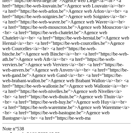
href="https://be-web-liege.be">Agence web Liege</a><br> <a
href="https://be-web-louvain.be">Agence web Louvain</a><br>
<a href="https://be-web-arlon.be">Agence web Arlon</a><br> <a
href="https://be-web-soignies.be">Agence web Soignies</a><br>
<a href="https://be-web-wavre.be">Agence web Wavre</a><br>
<a href="https://be-web-mouscron.be">Agence web Mouscron</a>
<br> <a href="https://be-web-chatelet.be">Agence web
Chatelet</a><br> <a href="https://be-web-herstal.be">Agence web
Herstal</a><br> <a href="https://be-web-courcelles.be">Agence
web Courcelles</a><br> <a href="https://be-web-
binche.be">Agence web Binche</a><br> <a href="https://be-web-
ath.be">Agence web Ath</a><br> <a href="https://be-web-
verviers.be">Agence web Verviers</a><br> <a href="https://be-
web-anvers.be">Agence web Anvers</a><br> <a href="https://be-
web-gand.be">Agence web Gand</a><br> <a href="https://be-
web-brabant-wallon.be">Agence web Brabant Wallon</a><br> <a
href="https://be-web-wallonie.be">Agence web Wallonie</a><br>
<a href="https://be-web-nivelles.be">Agence web Nivelles</a>
<br> <a href="https://be-web-thuin.be">Agence web Thuin</a>
<br> <a href="https://be-web-huy.be">Agence web Huy</a><br>
<a href="https://be-web-waremme.be">Agence web Waremme</a>
<br> <a href="https://be-web-bastogne.be">Agence web
Bastogne</a><br> <a href="https://be-web-ma
Note n°538